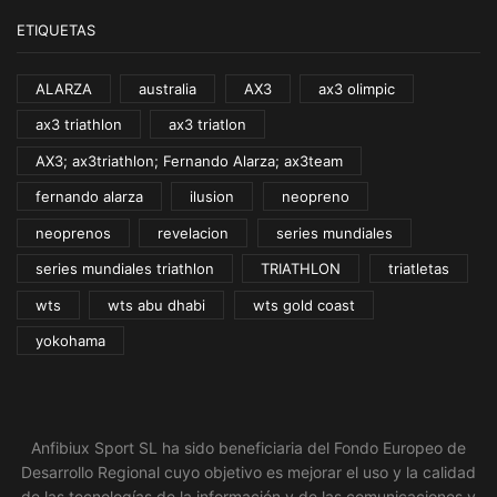
ETIQUETAS
ALARZA
australia
AX3
ax3 olimpic
ax3 triathlon
ax3 triatlon
AX3; ax3triathlon; Fernando Alarza; ax3team
fernando alarza
ilusion
neopreno
neoprenos
revelacion
series mundiales
series mundiales triathlon
TRIATHLON
triatletas
wts
wts abu dhabi
wts gold coast
yokohama
Anfibiux Sport SL ha sido beneficiaria del Fondo Europeo de
Desarrollo Regional cuyo objetivo es mejorar el uso y la calidad
de las tecnologías de la información y de las comunicaciones y