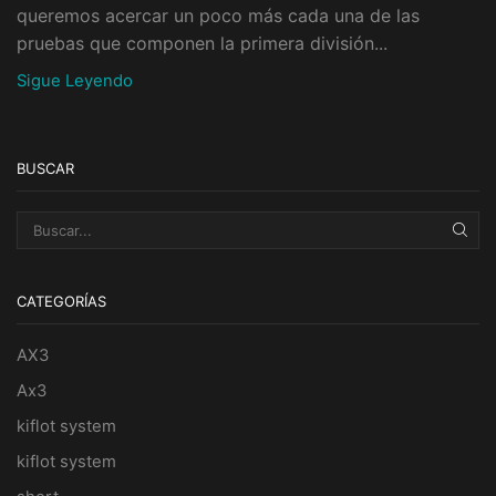
queremos acercar un poco más cada una de las
pruebas que componen la primera división...
Sigue Leyendo
BUSCAR
BUS
CATEGORÍAS
AX3
Ax3
kiflot system
kiflot system