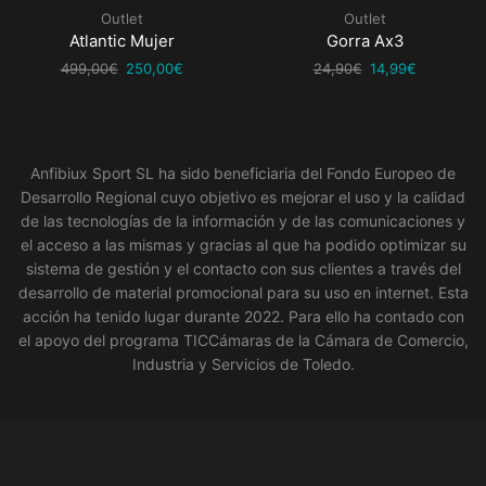
múltiples
Outlet
Outlet
variantes.
Atlantic Mujer
Gorra Ax3
Las
opciones
El
El
El
El
499,00
€
250,00
€
24,90
€
14,99
€
se
precio
precio
precio
precio
pueden
original
actual
original
actual
elegir
era:
es:
era:
es:
en
499,00€.
250,00€.
24,90€.
14,99€.
la
Anfibiux Sport SL ha sido beneficiaria del Fondo Europeo de
página
Desarrollo Regional cuyo objetivo es mejorar el uso y la calidad
de
producto
de las tecnologías de la información y de las comunicaciones y
el acceso a las mismas y gracias al que ha podido optimizar su
sistema de gestión y el contacto con sus clientes a través del
desarrollo de material promocional para su uso en internet. Esta
acción ha tenido lugar durante 2022. Para ello ha contado con
el apoyo del programa TICCámaras de la Cámara de Comercio,
Industria y Servicios de Toledo.