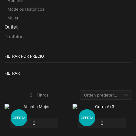
Hombre
Modelos Históricos
Mujer
Outlet
Triathlon
FILTRAR POR PRECIO
Pr
Pr
FILTRAR
m
m
Filtros
OFERTA
OFERTA
Este
producto
tiene