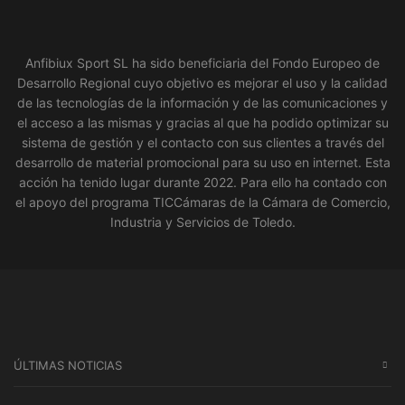
original
actual
en
era:
es:
la
79,00€.
47,00€.
página
Anfibiux Sport SL ha sido beneficiaria del Fondo Europeo de
de
producto
Desarrollo Regional cuyo objetivo es mejorar el uso y la calidad
de las tecnologías de la información y de las comunicaciones y
el acceso a las mismas y gracias al que ha podido optimizar su
sistema de gestión y el contacto con sus clientes a través del
desarrollo de material promocional para su uso en internet. Esta
acción ha tenido lugar durante 2022. Para ello ha contado con
el apoyo del programa TICCámaras de la Cámara de Comercio,
Industria y Servicios de Toledo.
ÚLTIMAS NOTICIAS