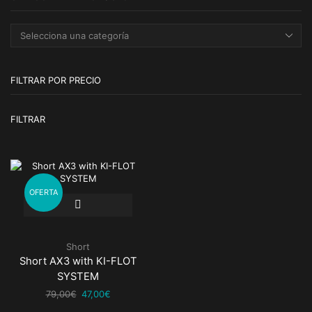
FILTRAR POR PRECIO
Pr
Pr
FILTRAR
m
m
OFERTA
Este
producto
tiene
múltiples
Short
variantes.
Short AX3 with KI-FLOT
Las
opciones
SYSTEM
se
El
El
79,00
€
47,00
€
pueden
precio
precio
elegir