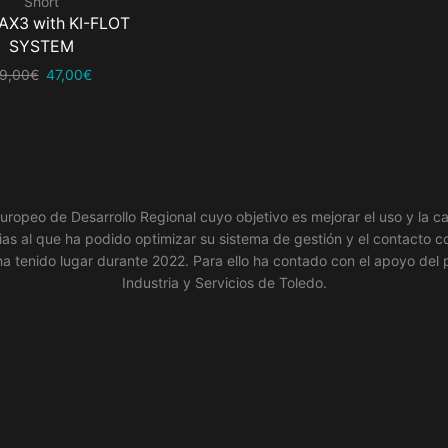
Short
 AX3 with KI-FLOT
SYSTEM
El
El
9,00
€
47,00
€
precio
precio
original
actual
era:
es:
79,00€.
47,00€.
uropeo de Desarrollo Regional cuyo objetivo es mejorar el uso y la ca
s al que ha podido optimizar su sistema de gestión y el contacto con
 ha tenido lugar durante 2022. Para ello ha contado con el apoyo 
Industria y Servicios de Toledo.