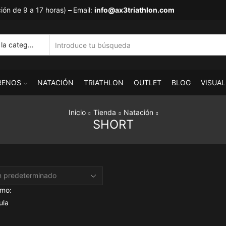
ión de 9 a 17 horas)
–
Email:
info@ax3triathlon.com
Search
input
RENOS
NATACIÓN
TRIATHLON
OUTLET
BLOG
VISUA
Inicio
Tienda
Natación
SHORT
omo:
ula