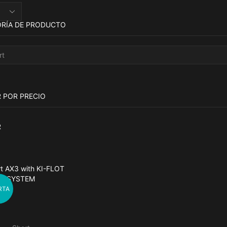
os
RÍA DE PRODUCTO
R POR PRECIO
R
RTA