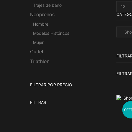
Product
Trajes de baño
por
CATEGO
Neoprenos
pagina
Hombre
Modelos Históricos
Mujer
Outlet
FILTRA
Triathlon
FILTRA
FILTRAR POR PRECIO
Precio
Precio
FILTRAR
mínimo
máximo
OFE