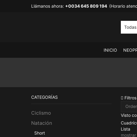
Llámanos ahora:
+0034 645 809 194
(Horario atenc
INICIO
NEOP
CATEGORÍAS
Filtros
Ciclismo
Visto c
Cuadríc
Natación
Lista
Short
mostrar