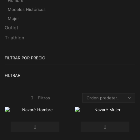
Hombre
Modelos Históricos
Mujer
Outlet
Triathlon
FILTRAR POR PRECIO
Pr
Pr
FILTRAR
m
m
Filtros
Este
Este
producto
producto
tiene
tiene