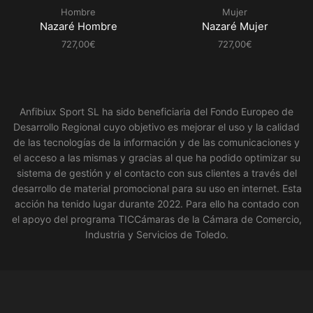
múltiples
múltiples
Hombre
Mujer
variantes.
variantes.
Nazaré Hombre
Nazaré Mujer
Las
Las
opciones
opciones
727,00
€
727,00
€
se
se
pueden
pueden
elegir
elegir
en
en
la
la
Anfibiux Sport SL ha sido beneficiaria del Fondo Europeo de
página
página
Desarrollo Regional cuyo objetivo es mejorar el uso y la calidad
de
de
producto
producto
de las tecnologías de la información y de las comunicaciones y
el acceso a las mismas y gracias al que ha podido optimizar su
sistema de gestión y el contacto con sus clientes a través del
desarrollo de material promocional para su uso en internet. Esta
acción ha tenido lugar durante 2022. Para ello ha contado con
el apoyo del programa TICCámaras de la Cámara de Comercio,
Industria y Servicios de Toledo.